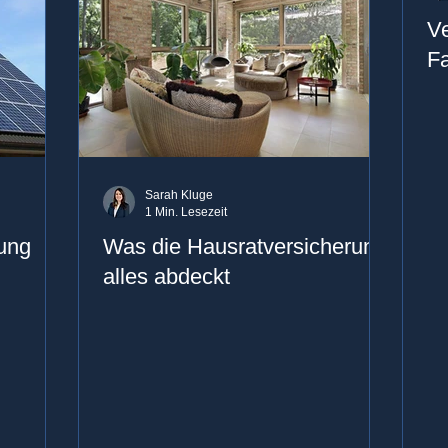
Ve
Fa
Sarah Kluge
1 Min. Lesezeit
rung
Was die Hausratversicherung
alles abdeckt