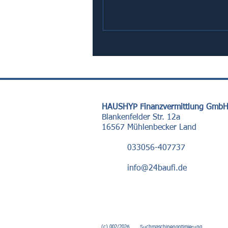
HAUSHYP Finanzvermittlung Gmb
Blankenfelder Str. 12a
16567 Mühlenbecker Land
033056-407737
info@24baufi.de
(c) 002/2026
Suchmaschinenoptimierung