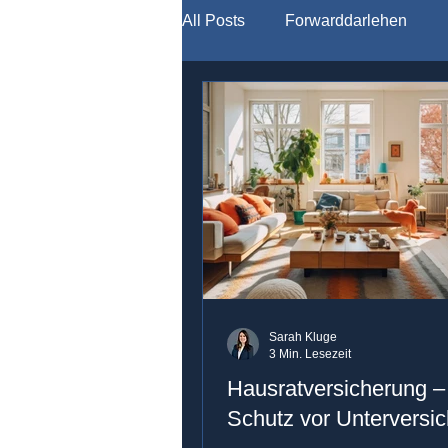
All Posts
Forwarddarlehen
Modernisierung
Sarah Kluge
3 Min. Lesezeit
Hausratversicherung – 
Schutz vor Unterversi