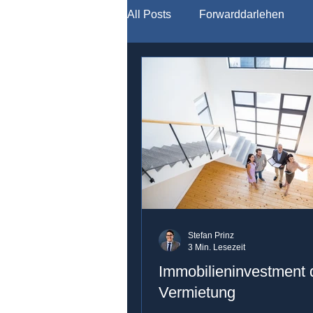
All Posts
Forwarddarlehen
Modernisierung
Stefan Prinz
3 Min. Lesezeit
Immobilieninvestment 
Vermietung