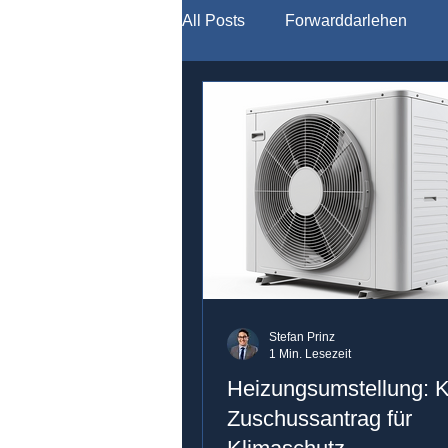
All Posts
Forwarddarlehen
Modernisierung
Stefan Prinz
1 Min. Lesezeit
Heizungsumstellung: 
Zuschussantrag für