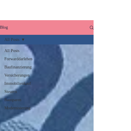
Blog
All Posts
All Posts
Forwarddarlehen
Baufinanzierung
Versicherungen
Immobilienkauf
Steuern
Bausparen
Modernisierung