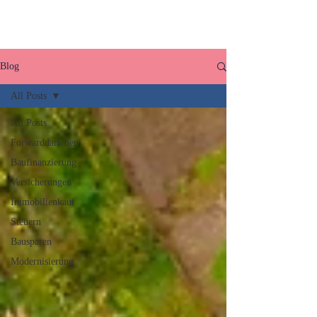
Blog
All Posts
All Posts
Forwarddarlehen
Baufinanzierung
Versicherungen
Immobilienkauf
Steuern
Bausparen
Modernisierung