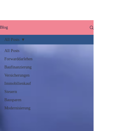
Blog
All Posts
All Posts
Forwarddarlehen
Baufinanzierung
Versicherungen
Immobilienkauf
Steuern
Bausparen
Modernisierung