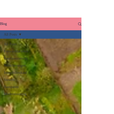
Blog
All Posts
All Posts
Forwarddarlehen
Baufinanzierung
Versicherungen
Immobilienkauf
Steuern
Bausparen
Modernisierung