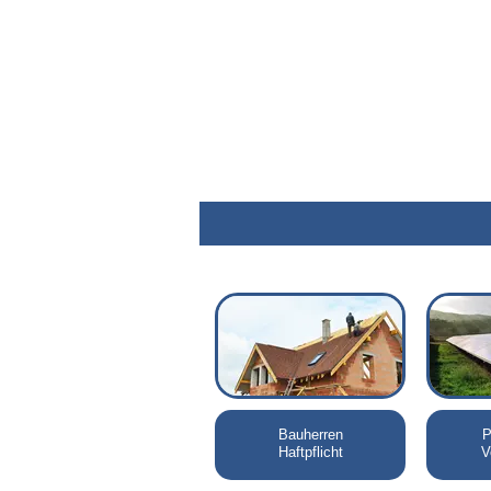
Bauherren
P
Haftpflicht
V