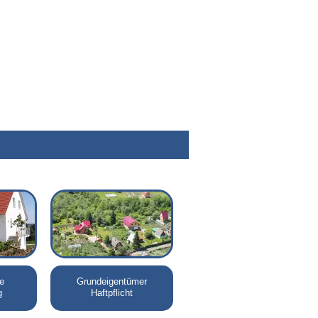
e
Grundeigentümer
g
Haftpflicht