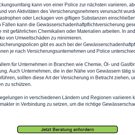
ngsumfang kann von einer Police zur nächsten variieren, abe
nd von Aktivitäten des Versicherungsnehmers verursacht wurd
astrophen oder Leckagen von giftigen Substanzen einschließen
en Fällen kann die Gewässerschadenhaftpflichtversicherung gese
 mit gefährlichen Chemikalien oder Materialien arbeiten. In and
siko von Umweltschäden zu minimieren.
sicherungspolicen gibt es auch bei der Gewässerschadenhaftpf
nen je nach Versicherungsunternehmen und Police unterschiedl
r allem für Unternehmen in Branchen wie Chemie, Öl- und Gasför
ng. Auch Unternehmen, die in der Nähe von Gewässern tätig si
führen, sollten diese Art der Versicherung in Betracht ziehen, u
 zu schützen.
gelungen in verschiedenen Ländern und Regionen variieren könn
makler in Verbindung zu setzen, um die richtige Gewässerschade
Jetzt Beratung anfordern