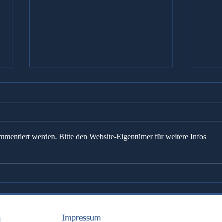
mmentiert werden. Bitte den Website-Eigentümer für weitere Infos
So finanzieren Sie Ihr
Zins
Eigenheim richtig
gege
Impressum
H