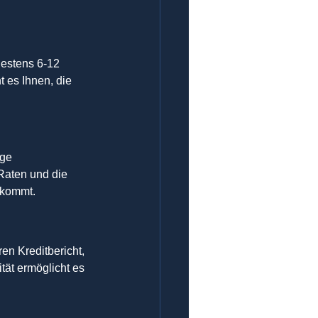
destens 6-12 
 es Ihnen, die 
ige 
Raten und die 
zukommt.
en Kreditbericht, 
tät ermöglicht es 