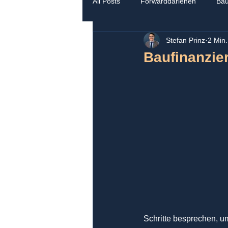
All Posts
Forwarddarlehen
Bau
Stefan Prinz
2 Min.
Modernisierung
Baufinanzier
Schritte besprechen, u