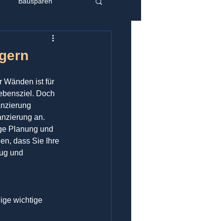
Bausparen
ngern
 Wänden ist für 
ebensziel. Doch 
nzierung 
anzierung an. 
tige Planung und 
en, dass Sie Ihre 
lug und 
ige wichtige 