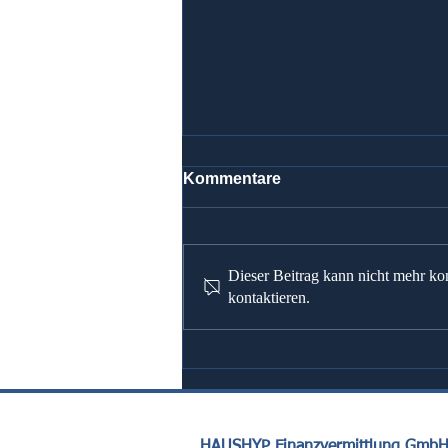
Kommentare
Dieser Beitrag kann nicht mehr ko
kontaktieren.
Heizungsumstellung: KfW
Zuschussantrag für
Klimaschutz
HAUSHYP Finanzvermittlung Gmb