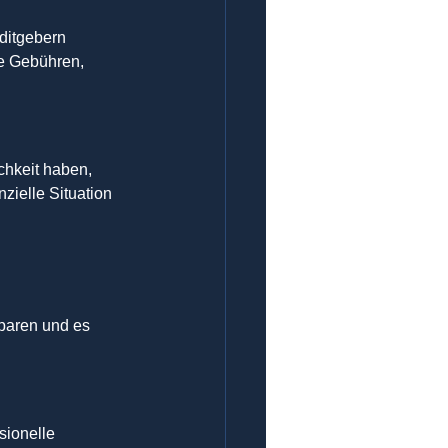
ditgebern 
ie Gebühren, 
chkeit haben, 
zielle Situation 
 
paren und es 
sionelle 